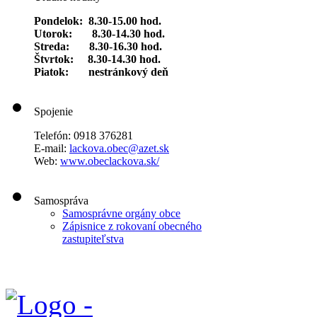
Pondelok: 8.30-15.00 hod.
Utorok: 8.30-14.30 hod.
Streda: 8.30-16.30 hod.
Štvrtok: 8.30-14.30 hod.
Piatok: nestránkový deň
Spojenie
Telefón: 0918 376281
E-mail:
lackova.obec@azet.sk
Web:
www.obeclackova.sk/
Samospráva
Samosprávne orgány obce
Zápisnice z rokovaní obecného
zastupiteľstva