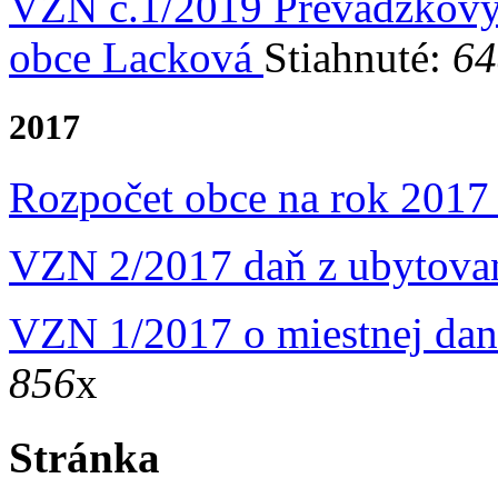
VZN č.1/2019 Prevádzkový 
obce Lacková
Stiahnuté:
64
2017
Rozpočet obce na rok 201
VZN 2/2017 daň z ubytova
VZN 1/2017 o miestnej dan
856
x
Stránka