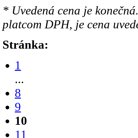
* Uvedená cena je konečná.
platcom DPH, je cena uved
Stránka:
1
...
8
9
10
11