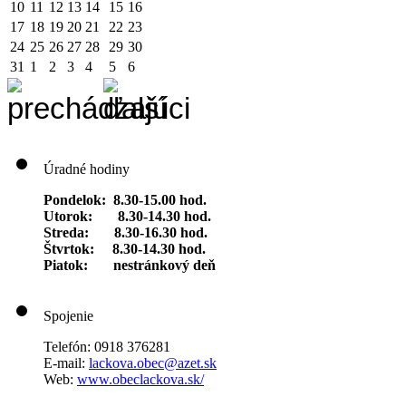
10
11
12
13
14
15
16
17
18
19
20
21
22
23
24
25
26
27
28
29
30
31
1
2
3
4
5
6
Úradné hodiny
Pondelok: 8.30-15.00 hod.
Utorok: 8.30-14.30 hod.
Streda: 8.30-16.30 hod.
Štvrtok: 8.30-14.30 hod.
Piatok: nestránkový deň
Spojenie
Telefón: 0918 376281
E-mail:
lackova.obec@azet.sk
Web:
www.obeclackova.sk/