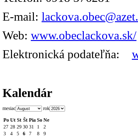
E-mail:
lackova.obec@azet
Web:
www.obeclackova.sk/
Elektronická podateľňa:
w
Kalendár
mesiac
rok
Po
Ut
St
Št
Pia
So
Ne
27
28
29
30
31
1
2
3
4
5
6
7
8
9