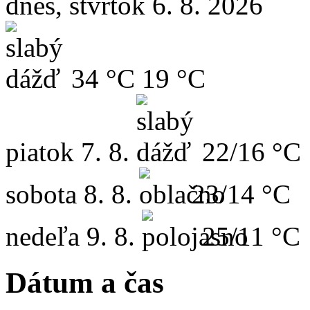
dnes, štvrtok 6. 8. 2026
34 °C
19 °C
piatok
7. 8.
22/16 °C
sobota
8. 8.
23/14 °C
nedeľa
9. 8.
25/11 °C
Dátum a čas