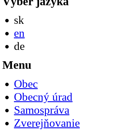
Výber jazyka
Slovensky
sk
English
en
Deutsch
de
Menu
Obec
Obecný úrad
Samospráva
Zverejňovanie