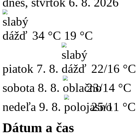
dnes, štvrtok 6. 8. 2026
34 °C
19 °C
piatok
7. 8.
22/16 °C
sobota
8. 8.
23/14 °C
nedeľa
9. 8.
25/11 °C
Dátum a čas