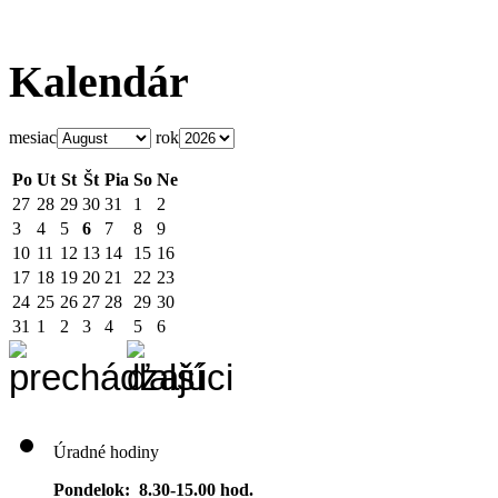
Kalendár
mesiac
rok
Po
Ut
St
Št
Pia
So
Ne
27
28
29
30
31
1
2
3
4
5
6
7
8
9
10
11
12
13
14
15
16
17
18
19
20
21
22
23
24
25
26
27
28
29
30
31
1
2
3
4
5
6
Úradné hodiny
Pondelok: 8.30-15.00 hod.